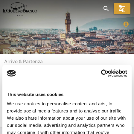
search
g_translate
account_circle
Arrivo & Partenza
06 agosto 26
07 agosto 26
Ospiti
people
child_friendly
meeting_room
This website uses cookies
2
0
1
We use cookies to personalise content and ads, to
Promocode
provide social media features and to analyse our traffic.
RICERCA
We also share information about your use of our site with
our social media, advertising and analytics partners who
may combine it with other information that you’ve